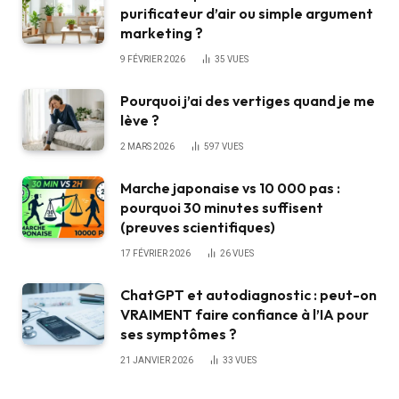
purificateur d’air ou simple argument
marketing ?
9 FÉVRIER 2026
35
VUES
Pourquoi j’ai des vertiges quand je me
lève ?
2 MARS 2026
597
VUES
Marche japonaise vs 10 000 pas :
pourquoi 30 minutes suffisent
(preuves scientifiques)
17 FÉVRIER 2026
26
VUES
ChatGPT et autodiagnostic : peut-on
VRAIMENT faire confiance à l’IA pour
ses symptômes ?
21 JANVIER 2026
33
VUES