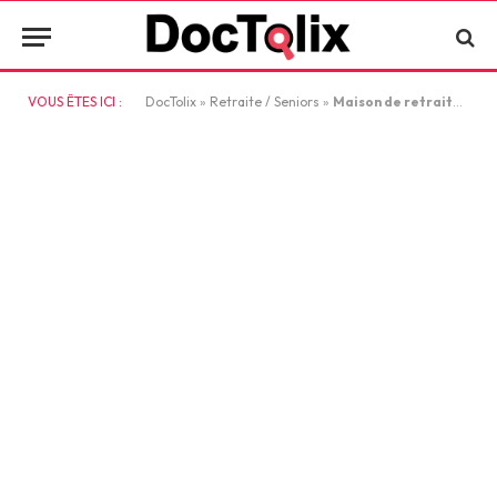
VOUS ÊTES ICI :
DocTolix
»
Retraite / Seniors
»
Maison de retraite : 4 étapes pour la recherche d’un établissement adapté