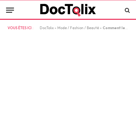
VOUS ÊTES ICI :
DocTolix
»
Mode / Fashion / Beauté
»
Comment les valeurs éthiques redéfinissent l’industrie du diamant