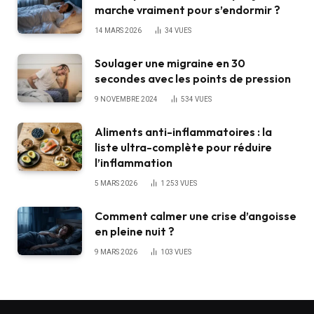
marche vraiment pour s’endormir ?
14 MARS 2026
34
VUES
Soulager une migraine en 30
secondes avec les points de pression
9 NOVEMBRE 2024
534
VUES
Aliments anti-inflammatoires : la
liste ultra-complète pour réduire
l’inflammation
5 MARS 2026
1 253
VUES
Comment calmer une crise d’angoisse
en pleine nuit ?
9 MARS 2026
103
VUES