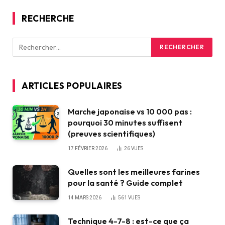
RECHERCHE
ARTICLES POPULAIRES
Marche japonaise vs 10 000 pas :
pourquoi 30 minutes suffisent
(preuves scientifiques)
17 FÉVRIER 2026
26
VUES
Quelles sont les meilleures farines
pour la santé ? Guide complet
14 MARS 2026
561
VUES
Technique 4-7-8 : est-ce que ça