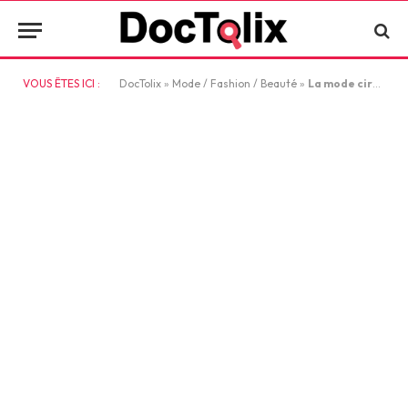
VOUS ÊTES ICI :
DocTolix
»
Mode / Fashion / Beauté
»
La mode circulaire en 2025: recycler, louer et acheter d’occasion