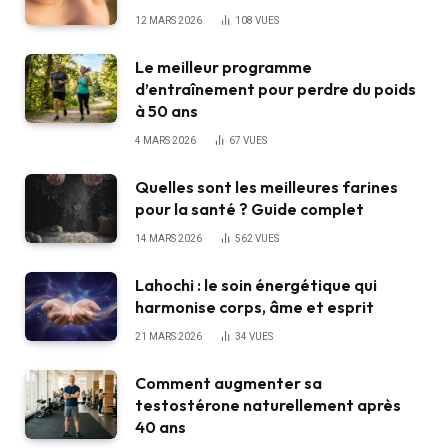
12 MARS 2026
108
VUES
Le meilleur programme
d’entraînement pour perdre du poids
à 50 ans
4 MARS 2026
67
VUES
Quelles sont les meilleures farines
pour la santé ? Guide complet
14 MARS 2026
562
VUES
Lahochi : le soin énergétique qui
harmonise corps, âme et esprit
21 MARS 2026
34
VUES
Comment augmenter sa
testostérone naturellement après
40 ans