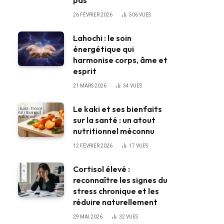
pas
26 FÉVRIER 2026
506
VUES
Lahochi : le soin
énergétique qui
harmonise corps, âme et
esprit
21 MARS 2026
34
VUES
Le kaki et ses bienfaits
sur la santé : un atout
nutritionnel méconnu
12 FÉVRIER 2026
17
VUES
Cortisol élevé :
reconnaître les signes du
stress chronique et les
réduire naturellement
29 MAI 2026
32
VUES