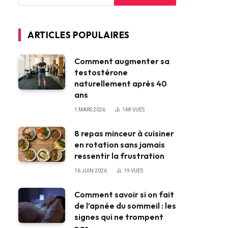
ARTICLES POPULAIRES
Comment augmenter sa
testostérone
naturellement après 40
ans
1 MARS 2026
148
VUES
8 repas minceur à cuisiner
en rotation sans jamais
ressentir la frustration
16 JUIN 2026
19
VUES
Comment savoir si on fait
de l’apnée du sommeil : les
signes qui ne trompent