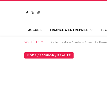
Facebook
X
Instagram
(Twitter)
ACCUEIL
FINANCE & ENTREPRISE
TEC
VOUS ÊTES ICI :
DocTolix
»
Mode / Fashion / Beauté
»
Frenc
MODE / FASHION / BEAUTÉ