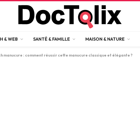
H & WEB
SANTÉ & FAMILLE
MAISON & NATURE
h manucure : comment réussir cette manucure classique et élégante ?