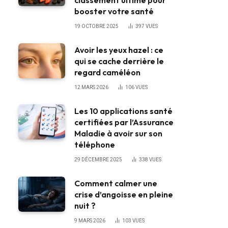
classement ultime pour
booster votre santé
19 OCTOBRE 2025
397
VUES
Avoir les yeux hazel : ce
qui se cache derrière le
regard caméléon
12 MARS 2026
106
VUES
Les 10 applications santé
certifiées par l’Assurance
Maladie à avoir sur son
téléphone
29 DÉCEMBRE 2025
338
VUES
Comment calmer une
crise d’angoisse en pleine
nuit ?
9 MARS 2026
103
VUES