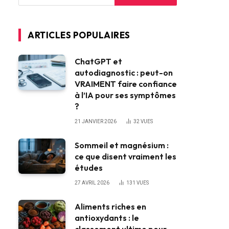
ARTICLES POPULAIRES
ChatGPT et
autodiagnostic : peut-on
VRAIMENT faire confiance
à l’IA pour ses symptômes
?
21 JANVIER 2026
32
VUES
Sommeil et magnésium :
ce que disent vraiment les
études
27 AVRIL 2026
131
VUES
Aliments riches en
antioxydants : le