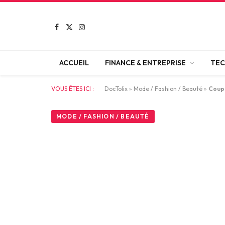
Facebook
X
Instagram
(Twitter)
ACCUEIL
FINANCE & ENTREPRISE
TEC
VOUS ÊTES ICI :
DocTolix
»
Mode / Fashion / Beauté
»
Coupe
MODE / FASHION / BEAUTÉ