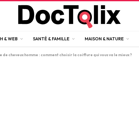
H & WEB
SANTÉ & FAMILLE
MAISON & NATURE
 de cheveux homme : comment choisir la coiffure qui vous va le mieux ?