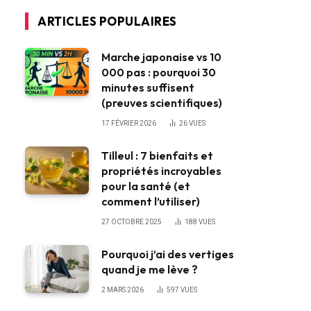
ARTICLES POPULAIRES
Marche japonaise vs 10
000 pas : pourquoi 30
minutes suffisent
(preuves scientifiques)
17 FÉVRIER 2026
26
VUES
Tilleul : 7 bienfaits et
propriétés incroyables
pour la santé (et
comment l’utiliser)
27 OCTOBRE 2025
188
VUES
Pourquoi j’ai des vertiges
quand je me lève ?
2 MARS 2026
597
VUES