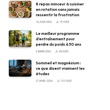
8 repas minceur à cuisiner
en rotation sans jamais
ressentir la frustration
16 JUIN 2026
19
VUES
Le meilleur programme
d’entraînement pour
perdre du poids à 50 ans
4 MARS 2026
66
VUES
Sommeil et magnésium :
ce que disent vraiment les
études
27 AVRIL 2026
131
VUES