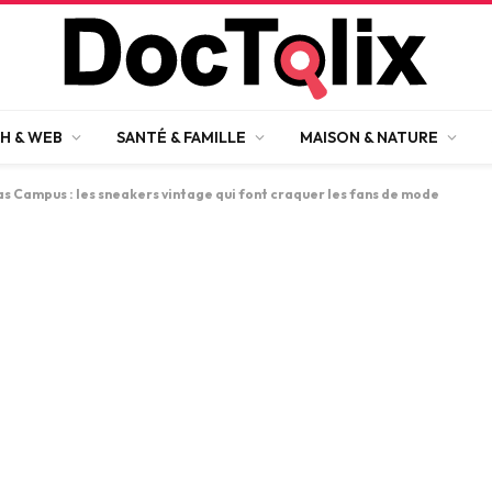
H & WEB
SANTÉ & FAMILLE
MAISON & NATURE
s Campus : les sneakers vintage qui font craquer les fans de mode