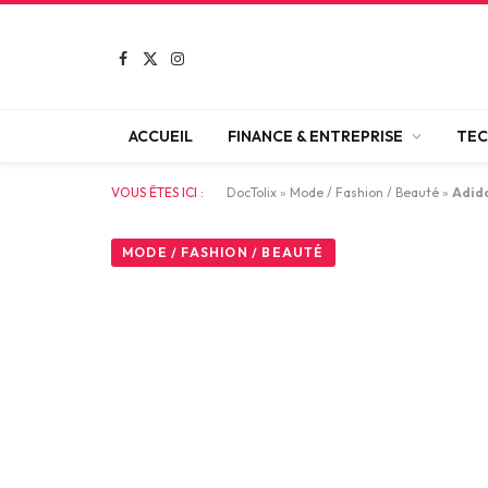
Facebook
X
Instagram
(Twitter)
ACCUEIL
FINANCE & ENTREPRISE
TEC
VOUS ÊTES ICI :
DocTolix
»
Mode / Fashion / Beauté
»
Adida
MODE / FASHION / BEAUTÉ