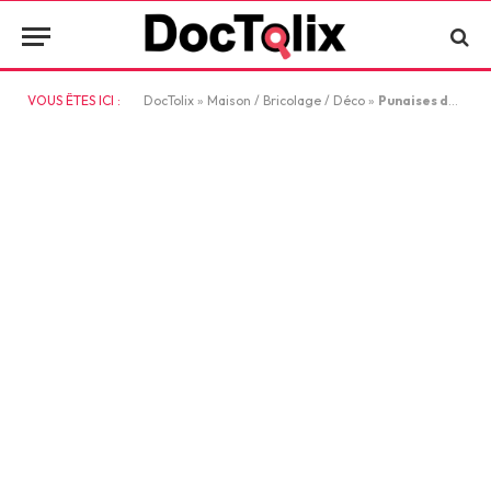
VOUS ÊTES ICI :
DocTolix
»
Maison / Bricolage / Déco
»
Punaises de lit : comprendre les traitements pour éviter les erreurs et les récidives