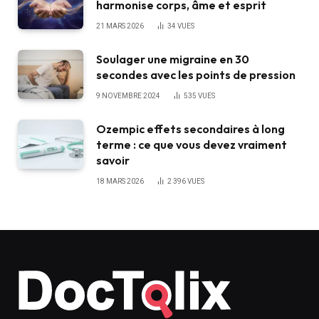
harmonise corps, âme et esprit
21 MARS 2026
34
VUES
Soulager une migraine en 30
secondes avec les points de pression
9 NOVEMBRE 2024
535
VUES
Ozempic effets secondaires à long
terme : ce que vous devez vraiment
savoir
18 MARS 2026
2 396
VUES