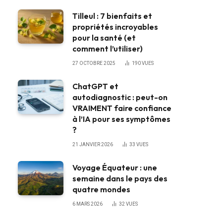
Tilleul : 7 bienfaits et
propriétés incroyables
pour la santé (et
comment l’utiliser)
27 OCTOBRE 2025
190
VUES
ChatGPT et
autodiagnostic : peut-on
VRAIMENT faire confiance
à l’IA pour ses symptômes
?
21 JANVIER 2026
33
VUES
Voyage Équateur : une
semaine dans le pays des
quatre mondes
6 MARS 2026
32
VUES