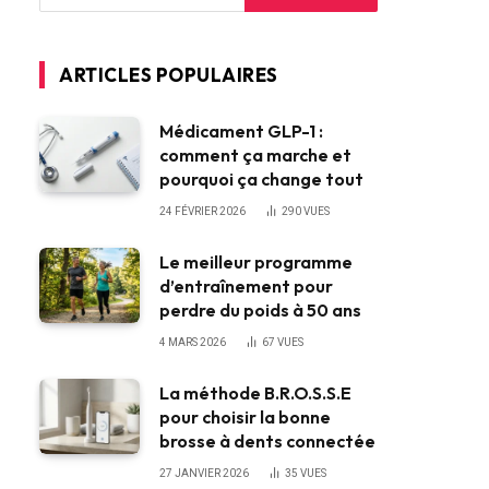
ARTICLES POPULAIRES
Médicament GLP-1 :
comment ça marche et
pourquoi ça change tout
24 FÉVRIER 2026
290
VUES
Le meilleur programme
d’entraînement pour
perdre du poids à 50 ans
4 MARS 2026
67
VUES
La méthode B.R.O.S.S.E
pour choisir la bonne
brosse à dents connectée
27 JANVIER 2026
35
VUES