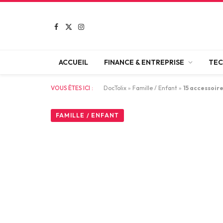
Facebook
X
Instagram
(Twitter)
ACCUEIL
FINANCE & ENTREPRISE
TEC
VOUS ÊTES ICI :
DocTolix
»
Famille / Enfant
»
15 accessoire
FAMILLE / ENFANT