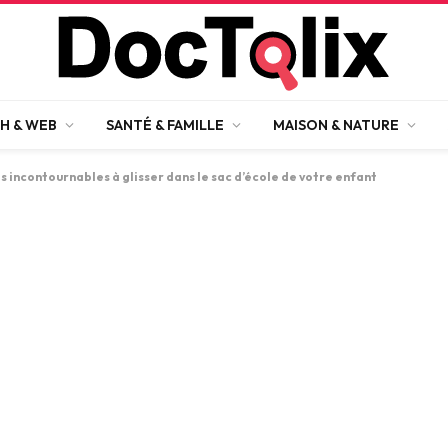
H & WEB
SANTÉ & FAMILLE
MAISON & NATURE
s incontournables à glisser dans le sac d’école de votre enfant