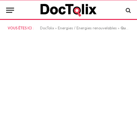
VOUS ÊTES ICI :
DocTolix
»
Energies / Energies renouvelables
»
Quelles solutions solaires pour une énergie durable ?