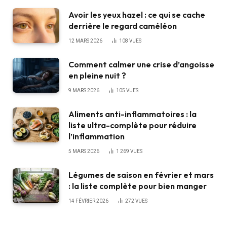
Avoir les yeux hazel : ce qui se cache
derrière le regard caméléon
12 MARS 2026
108
VUES
Comment calmer une crise d’angoisse
en pleine nuit ?
9 MARS 2026
105
VUES
Aliments anti-inflammatoires : la
liste ultra-complète pour réduire
l’inflammation
5 MARS 2026
1 269
VUES
Légumes de saison en février et mars
: la liste complète pour bien manger
14 FÉVRIER 2026
272
VUES