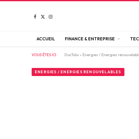
Facebook
X
Instagram
(Twitter)
ACCUEIL
FINANCE & ENTREPRISE
TEC
VOUS ÊTES ICI :
DocTolix
»
Energies / Energies renouvelabl
ENERGIES / ENERGIES RENOUVELABLES