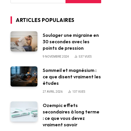
ARTICLES POPULAIRES
Soulager une migraine en
30 secondes avec les
points de pression
9 NOVEMBRE 2024
537
VUES
Sommeil et magnésium :
ce que disent vraiment les
études
27 AVRIL 2026
137
VUES
Ozempic effets
secondaires à long terme
: ce que vous devez
vraiment savoir