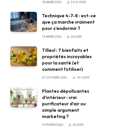
18 MARS 2026
2 412
VUES
Technique 4-7-8 : est-ce
que ça marche vraiment
pour s’endormir ?
14 MARS 2026
36
VUES
Tilleul : 7 bienfaits et
propriétés incroyables
pour la santé (et
comment l’utiliser)
27 OCTOBRE 2025
191
VUES
Plantes dépolluantes
d’intérieur : vrai
purificateur d’air ou
simple argument
marketing ?
9 FÉVRIER 2026
36
VUES