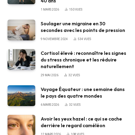
40 ans
1 MARS 2026
150
VUES
Soulager une migraine en 30
secondes avec les points de pression
9 NOVEMBRE 2024
534
VUES
Cortisol élevé : reconnaître les signes
du stress chronique et les réduire
naturellement
29 MAI 2026
32
VUES
Voyage Équateur : une semaine dans
le pays des quatre mondes
6 MARS 2026
32
VUES
Avoir les yeux hazel : ce qui se cache
derrière le regard caméléon
12 MARS 2026
108
VUES