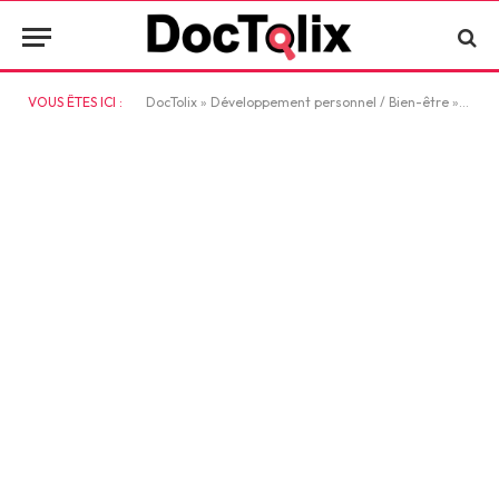
VOUS ÊTES ICI :
DocTolix
»
Développement personnel / Bien-être
»
Le se