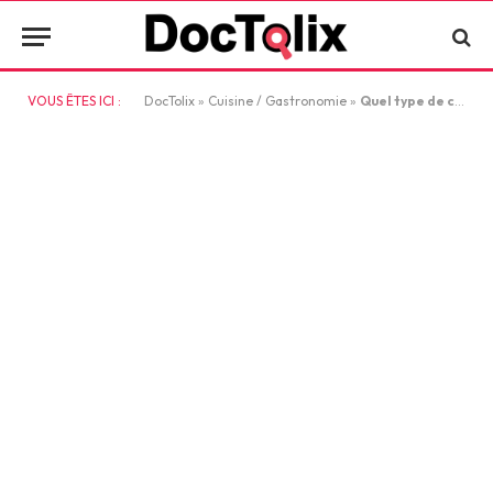
VOUS ÊTES ICI :
DocTolix
»
Cuisine / Gastronomie
»
Quel type de chocolat choisir pour un mariage réussi avec votre café ?