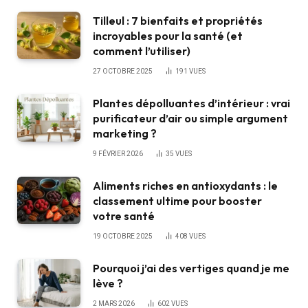
Tilleul : 7 bienfaits et propriétés
incroyables pour la santé (et
comment l’utiliser)
27 OCTOBRE 2025
191
VUES
Plantes dépolluantes d’intérieur : vrai
purificateur d’air ou simple argument
marketing ?
9 FÉVRIER 2026
35
VUES
Aliments riches en antioxydants : le
classement ultime pour booster
votre santé
19 OCTOBRE 2025
408
VUES
Pourquoi j’ai des vertiges quand je me
lève ?
2 MARS 2026
602
VUES