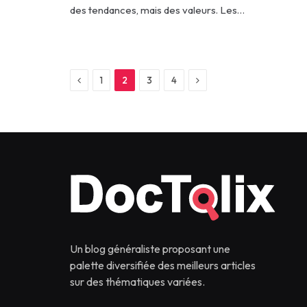
des tendances, mais des valeurs. Les…
Previous
Next
1
2
3
4
Un blog généraliste proposant une
palette diversifiée des meilleurs articles
sur des thématiques variées.