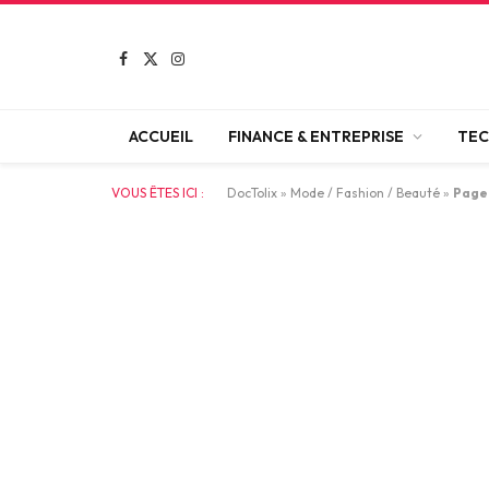
Facebook
X
Instagram
(Twitter)
ACCUEIL
FINANCE & ENTREPRISE
TEC
VOUS ÊTES ICI :
DocTolix
»
Mode / Fashion / Beauté
»
Page