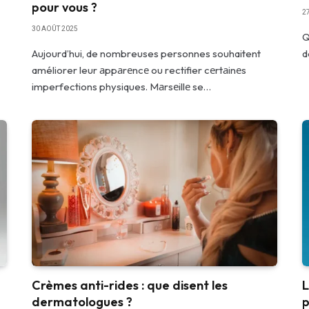
pour vous ?
2
30 AOÛT 2025
Q
Aujourd’hui, de nombreuses personnes souhaitent
d
améliorer leur аppаrеncе ou rectifier cеrtаinеs
imperfections physiques. Mаrsеillе se…
Crèmes anti-rides : que disent les
L
dermatologues ?
p