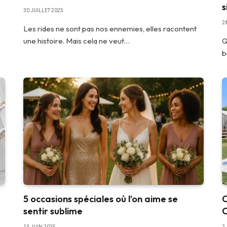
s
30 JUILLET 2025
2
Les rides ne sont pas nos ennemies, elles racontent
une histoire. Mais cela ne veut…
Q
b
5 occasions spéciales où l’on aime se
C
sentir sublime
C
13 JUIN 2025
2