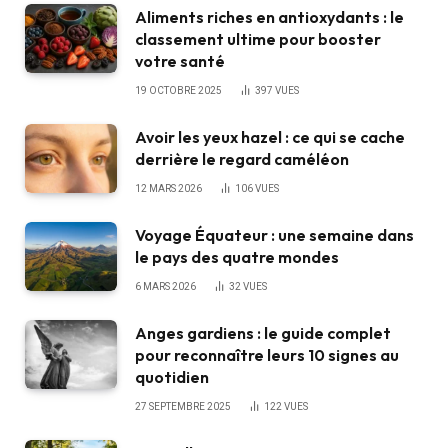
Aliments riches en antioxydants : le
classement ultime pour booster
votre santé
19 OCTOBRE 2025
397
VUES
Avoir les yeux hazel : ce qui se cache
derrière le regard caméléon
12 MARS 2026
106
VUES
Voyage Équateur : une semaine dans
le pays des quatre mondes
6 MARS 2026
32
VUES
Anges gardiens : le guide complet
pour reconnaître leurs 10 signes au
quotidien
27 SEPTEMBRE 2025
122
VUES