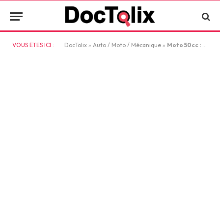
VOUS ÊTES ICI :
DocTolix
»
Auto / Moto / Mécanique
»
Moto 50cc : Tout ce qu’il faut savoir avant d’acheter