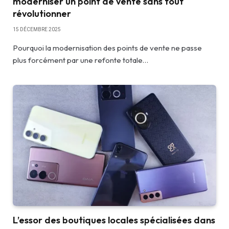
moderniser un point de vente sans tout
révolutionner
15 DÉCEMBRE 2025
Pourquoi la modernisation des points de vente ne passe
plus forcément par une refonte totale…
L’essor des boutiques locales spécialisées dans