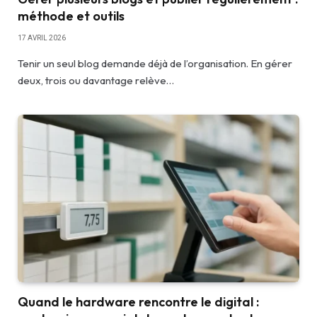
méthode et outils
17 AVRIL 2026
Tenir un seul blog demande déjà de l’organisation. En gérer
deux, trois ou davantage relève…
Quand le hardware rencontre le digital :