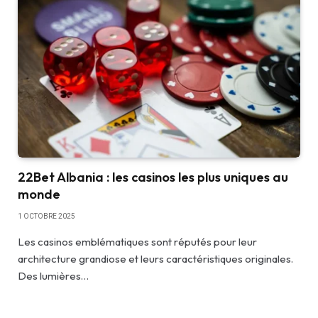
22Bet Albania : les casinos les plus uniques au
monde
1 OCTOBRE 2025
Les casinos emblématiques sont réputés pour leur
architecture grandiose et leurs caractéristiques originales.
Des lumières…