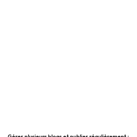
Gérer plusieurs blogs et publier régulièrement :