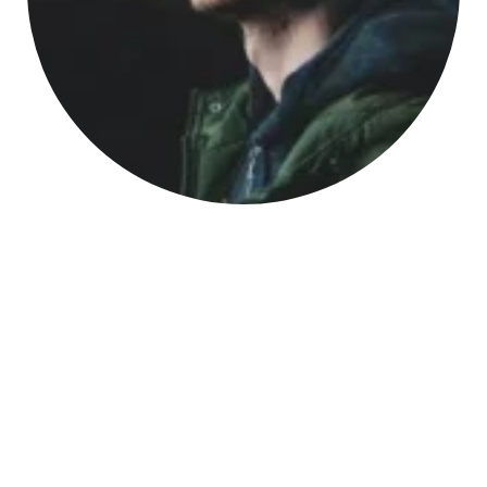
L
a
p
l
u
e
,
r
é
d
a
c
t
e
u
r
t
e