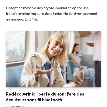
L’adoption massive des crypto-monnaies opère une
transformation majeure dans l’industrie du divertissement
numérique. En effet,…
Redécouvrir la liberté du son : l’ère des
écouteurs sans fil bluetooth