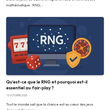
mathématique : RNG,…
Qu’est-ce que le RNG et pourquoi est-il
essentiel au fair-play ?
13 OCTOBRE 2025
Tout le monde sait que la chance est au cœur des jeux