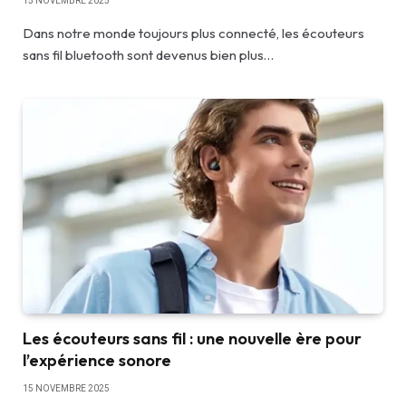
15 NOVEMBRE 2025
Dans notre monde toujours plus connecté, les écouteurs
sans fil bluetooth sont devenus bien plus…
Les écouteurs sans fil : une nouvelle ère pour
l’expérience sonore
15 NOVEMBRE 2025