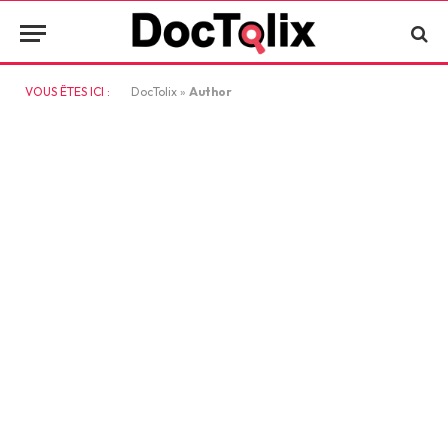
VOUS ÊTES ICI :
DocTolix
»
Author