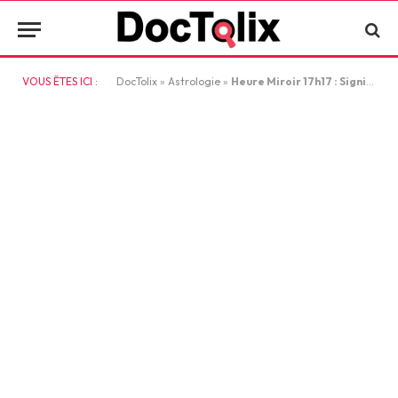
VOUS ÊTES ICI :
DocTolix
»
Astrologie
»
Heure Miroir 17h17 : Signification et Interprétation Complète