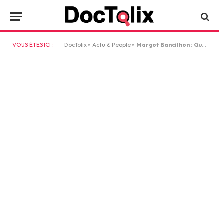
VOUS ÊTES ICI :
DocTolix
»
Actu & People
»
Margot Bancilhon : Qui est cette actrice qui monte ?