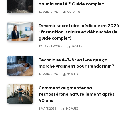
pour la santé ? Guide complet
14 MARS 2026
560
VUES
Devenir secrétaire médicale en 2026
: formation, salaire et débouchés (le
guide complet)
12 JANVIER 2026
76
VUES
Technique 4-7-8 : est-ce que ça
marche vraiment pour s’endormir ?
14 MARS 2026
34
VUES
Comment augmenter sa
testostérone naturellement après
40 ans
1 MARS 2026
149
VUES