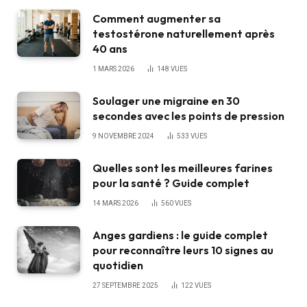
Comment augmenter sa
testostérone naturellement après
40 ans
1 MARS 2026
148
VUES
Soulager une migraine en 30
secondes avec les points de pression
9 NOVEMBRE 2024
533
VUES
Quelles sont les meilleures farines
pour la santé ? Guide complet
14 MARS 2026
560
VUES
Anges gardiens : le guide complet
pour reconnaître leurs 10 signes au
quotidien
27 SEPTEMBRE 2025
122
VUES