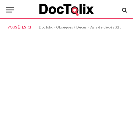
VOUS ÊTES ICI :
DocTolix
»
Obsèques / Décès
»
Avis de décès 32 : Comment le rédiger et où le publier ?